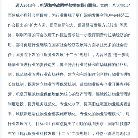
迈入
2013
年，机遇和挑战同样都摆在我们面前。
党的十八大提出全
面建成小康社会新目标，为行业展现了更广阔的发展空间
;
中央经济工
作会提出的“扩大内需、提高创新能力、促进经济发展方式转变”等思
路，刚刚闭幕的两会政府工作报告要求进一步发挥消费对拉动经济的作
用，都将促进行业继续在国家社会经济发展等方面承担更多的社会责
任；
国务院下发的《服务业发展“十二五”规划》，内容涵盖
“
进一步明
确物业管理行业的责任边界，健全符合行业特征和市场规律的价格机
制，规范物业管理行业市场秩序。建立和完善旧住宅区推行物业管理的
长效机制，探索建立物业管理保障机制。鼓励物业服务企业开展多种经
营，积极开展以物业保值增值为核心的资产管理。继续推进物业管理师
制度建设，提升服务规范化、专业化水平。提高旧住宅区物业服务覆盖
率，城镇新建居住物业全部实施市场化、专业化的物业管理模式
”
，对
行业发展方向、目标和工作重点提出了明确的规划要求；国家科技部发
布的《现代服务业科技发展“十二五”专项规划》，对物业管理向现代服