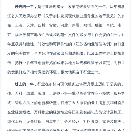
过去的一年，
是行业法规建设、政策突破最给力的一年。从年初浙
江省人民政府办公厅《关于加快发展现代物业服务业的若干意见》的发
布，上海、天津、四川、安徽、河北、新疆、郑州、成都、合肥、南
京、福州等省市地方性法规和规范性文件的印发与工作会议的召开，到
年底极具前瞻性、时效性和可操作性的《江苏省物业管理条例》修订颁
发的完美收官，全国各地在政策出台和法规修订以及工作推进上捷报频
传。把行业多年来创新开拓的成果以地方法规和政策予以肯定，为行业
的发展打造了相对宽松的环境，极大地振奋了行业士气。
过去的一年，
行业在加快向现代服务业转型升级上迈出了坚实的步
伐。万科、绿城、长城、上房物业等一批品牌企业在商业模式，服务方
式、管理方法上的创新和转型，打造了令人振奋的业主满意度和可喜的
企业经营绩效。万科物业的经营性业务已涉及智能化安防设计及施工、
绿化工程、设备维保、房屋中介、会所经营、社区食堂、家居装饰等；
绿城物业下属子公司已经发展到
18
个，正逐步实现服务内容向提供全方