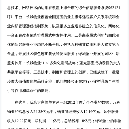
息技术、网络技术的运用在覆盖上海全市的综合信息服务系统
962121
呼叫平台，长城物业覆盖全国范围的业主报修远程客户关系系统和企
业内部管理远程控制系统，以及很多企业逐步建立的信息化、网络化
平台正在改变传统管理模式中发挥作用。二是商业模式创新与由此演
化的新兴服务业业态也不断呈现，包括万科物业借用机器人建立第五
食堂，开展社区特色连锁餐饮等便民服务；绿城物业开展的园区生活
服务体系；长城物业“
1 n
”多角化发展战略；蓝光嘉宝成功发掘的六方
共赢平台等等。三是技术、制度和管理上的创新，已经成就了一批逐
步做大做强做优的品牌企业，他们的经验正在对行业转型升级产生着
引导作用和革命性的影响。
在这里，我给大家简单罗列一组
2012
年度几个企业的数据：万科
物业经营总收入
24.38
亿元中，物业管理费收入
12.16
亿元、延伸服务
收入
12.22
亿元，净利润
1.11
亿元，总纳税额
1.8
亿元；绿城物业的非物