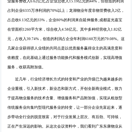
业服务费收入
6.62
亿元
,
占企业总收入
15.19
亿元
的
44%
，但创造的利润
占到企业
6335
万净利润的
70%
以上；龙湖物业年度非物管费收入
2
亿，
占总收
6.13
亿元的
33%
，企业
80%
的利润来自延伸服务
;
成都蓝光嘉宝
在管面积
1260
平方米，综合收入
4.58
亿元。其中多种经营收入
1.82
亿
元，占收入
39.74%
，创造的利润占企业年利润
6160
万元的
79.08%
。这
几家企业获得骄人业绩的共同点是以优质服务赢得业主的高满意度和
依赖度，在此基础上通过服务功能换代和服务模式创新，实现高增值
服务，收获高附加值。
近几年，行业经济增长方式的转变和产业的升级已为越来越多的
企业重视，引入新技术，新业态和新方式，开创全新商业模式，致力
于提高物业服务的技术含量、增值服务和产品附加值，实现从粗放型
传统服务业向集约型现代服务业的转变，让一部分企业先富起来，逐
步带动全行业的脱贫致富，对于行业发展上层次、有后劲、可持续，
正在产生深远的影响。从这次会议资料中，我们看到广东东康物业从