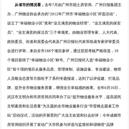
从省市的情况看，
去年
7
月由广州市国土房管局、广州日报集团主
办，广州物业协会承办的
“2012
年广州市
‘
幸福物业小区
’
评选活动
”
，
设立了
“
幸福物业小区
”
奖和
“
业主满意的物业经理
”
、
“
业主满意的保安
员
”
、
“
业主满意的保洁员
”
三个单项奖。由物业管理专家、人大代表、
政协委员、街道和居委会代表及广州日报社代表等组成专家评审委员
会进行评审。来自全市
188
个项目参评，通过层层考核严格筛选，
19
个项目获得了
“
幸福物业小区
”
称号。广州日报对入选
“
幸福物业小
区
”
前十强的项目从服务品质、管理体制、设施设备、专业建设、物管
人员敬业态度等方面给予了系列专题报道，达到了以评促建、打造品
牌、提升全市物业服务质量，增强业主幸福感的效果。去年
6
月
16
日，
武汉市文明办和市房管局共同举办了以“提升物业服务水平，提高居民
文明素质和生活质量”为主题的全市物业服务行业“学雷锋志愿者工作
站”启动仪式，活动的开展受到广大业主欢迎和社会好评；今年成都市
房管局组织开展了发动广大市民参与评选与监督的和谐物管
“
品牌