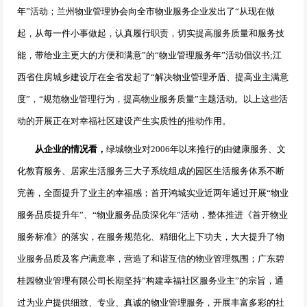
年
”
活动；兰州物业管理协会向全市物业服务企业发出了“从现在做
起，从每一件小事做起，认真履行职责，切实提高服务质量和服务技
能，带给业主更大的方便和满意”的
“
物业管理服务年
”
活动倡议书
;
江
西省住房城乡建设厅在全省发起了
“
解决物业管理矛盾、提高业主满意
度
”
，
“
规范物业管理行为，提高物业服务质量
”
主题活动。以上这些活
动的开展正在对幸福社区建设产生实质性的推动作用。
从企业的情况看，
绿城物业对
2006
年以来推行的由健康服务、文
化教育服务、居家生活服务三大子系统组成的园区生活服务体系不断
完善，全面提升了业主的幸福感；首开鸿城实业近两年通过开展
“
物业
服务品质提升年
”
、
“
物业服务品质深化年
”
活动，整体推进《首开物业
服务标准》的落实，在服务规范化、精细化上下功夫，大大提升了物
业服务品质及客户满意率，营造了和谐互信的物业管理氛围；广东碧
桂园物业管理有限公司长期坚持
”
构建幸福社区服务业主
”
的宗旨，通
过为业户提供细致、专业、真诚的物业管理服务，开展丰富多彩的社