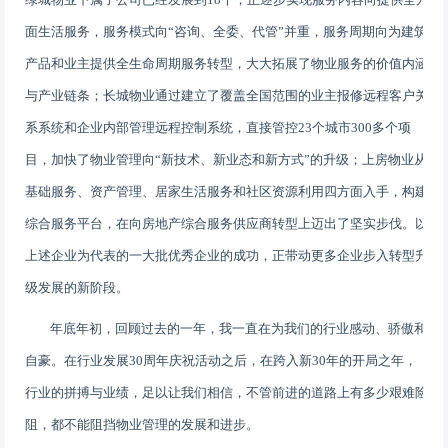
面生活服务，服务模式向
“
咨询、全委、代管
”
并重，服务周期向为建筑
产品和业主提供全生命周期服务转型，大大拓展了物业服务的价值内涵
与产业链条；长城物业通过建立了覆盖全国范围的业主报修远程客户关
系系统和企业内部管理远程控制系统，直接管控
23
个城市
300
多个项
目，加快了物业管理向
“
新技术、新业态和新方式
”
的升级；上房物业从
基础服务、资产管理、居家生活服务和社区资源利用四方面入手，构建
综合服务平台，在向房地产综合服务供应商转型上迈出了坚实步伐。以
上述企业为代表的一大批优秀企业的成功，正带动更多企业步入转型升
级发展的新阶段。
年底年初，回顾过去的一年，我一直在为我们的行业感动、骄傲和
自豪。在行业发展
30
周年庆祝活动之后，在跨入新
30
年的开局之年，
行业的拼搏与业绩，足以让我们相信，不管前进的道路上有多少艰难险
阻，都不能阻挡物业管理的发展和进步。