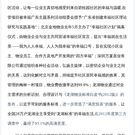
区活动，让每一位业主真切地感受到来自碧桂园社区的幸福与温暖
,
在
管项目被幸福广东主题系列活动组委会授予“广东省创建幸福社区理论
研究与实践基地”；北京金地物业去年
5
月主办了
“
幸福社区计划
”
揭幕
仪式，由物业企业与业主共同宣读幸福社区宣言，提出
“
幸福就在生活
里
——
我为人人幸福、人人为我幸福
”
的幸福口号，旨在实现小区业
主、物业员工、合作方及地产开发商的
“
四方幸福
”
；深圳万厦居业有
限公司通过组织各种社会活动，弘扬主旋律，以密切企业与业主之间
的关系，达到化解对立与矛盾，持续提升社区居民幸福感的效果，其
管理的梅林一村项目，物业费收缴率达到
99.9%
；龙湖物业通过对业
主需求的分析识别、合理设计与
《龙湖物业标准白皮书
(2012
版
)
》的
发布，以
近乎苛刻的服务标准，
进一步营造了“满意惊喜”的服务，
让
全国
28
万户龙湖业主享受到“龙湖标准”的幸福生活
,
在
2012
年度第三方
调查中，赢得了
95.1%
的高满意度。