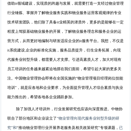
借助
it
领域建设，实现质的跨越与发展，就需要打造一支经过物业管理
行业锤炼、掌握并了解物业服务实践和物业服务运营客观规律的专业
技术研发团队，他们除了具备
it
业精英的潜质外，更多的是能够在一定
程度上驾驭基础物业服务的开展，了解物业服务理念和服务企业的运
营方式，从而更好地编制与研发适应企业的
it
服务平台。我想，不仅是
it
系统建设
,
企业的标准化实施，服务品质提升，衍生业务拓展，向现
代服务业转型升级，都需要人才支撑。引进高素质人才，加大对现有
员工培训的任务越来越紧迫地摆在我们面前，希望引起大家的更多关
注。中国物业管理协会即将在全国实施的“物业管理项目经理岗位技能
培训”，就是应各地和企业要求，为全面提升管理人才综合素质与执业
能力推出的，希望各地各企业踊跃参加。
除了加强人才培训外，行业发展研究也应该向深度推进。中物协
联合了部分地区和企业设立了
“物业管理向现代服务业转型升级的研
究”和
“推动物业管理行业开展养老服务及相关政策研究”专项课题，
已