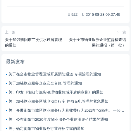
922
2015-08-28 09:37:45
上一篇
下一篇
关于加强衡阳市二次供水设施管理
关于全市物业服务企业监督检查结
的通知
果的通报（第一批）
最新发布
关于在全市物业管理区域开展消防通道 专项治理的通知
关于加强物业服务企业安全台账 管理的通知
关于印发《衡阳市源头治理物业领域矛盾的意见》的通知
关于加强物业服务区域电动自行车 停放充电管理的紧急通知
关于开展衡阳市城区物业服务行为和收费行为2023年“双随机、一公开”部门联合检查情况的通报
关于公布衡阳市2020年度物业服务企业信用评价结果的通知
关于确定衡阳市物业服务行业评标专家的通知