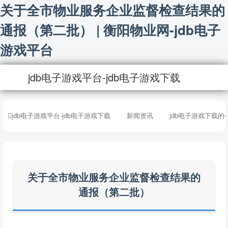
关于全市物业服务企业监督检查结果的
通报（第二批） | 衡阳物业网-jdb电子
游戏平台
jdb电子游戏平台-jdb电子游戏下载
jdb电子游戏平台-jdb电子游戏下载
新闻资讯
jdb电子游戏下载的
关于全市物业服务企业监督检查结果的
通报（第二批）