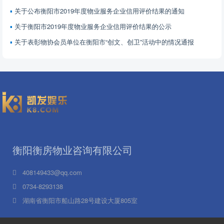
关于公布衡阳市2019年度物业服务企业信用评价结果的通知
关于衡阳市2019年度物业服务企业信用评价结果的公示
关于表彰物协会员单位在衡阳市“创文、创卫”活动中的情况通报
衡阳衡房物业咨询有限公司
408149433@qq.com
0734-8293138
湖南省衡阳市船山路28号建设大厦805室