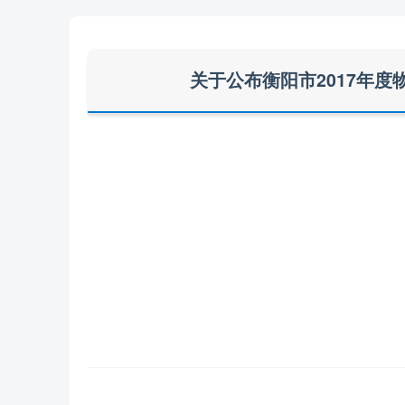
关于公布衡阳市2017年