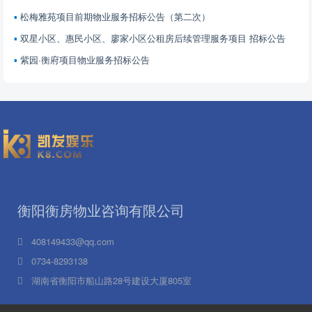
松梅雅苑项目前期物业服务招标公告（第二次）
双星小区、惠民小区、廖家小区公租房后续管理服务项目 招标公告
紫园·衡府项目物业服务招标公告
衡阳衡房物业咨询有限公司
408149433@qq.com
0734-8293138
湖南省衡阳市船山路28号建设大厦805室