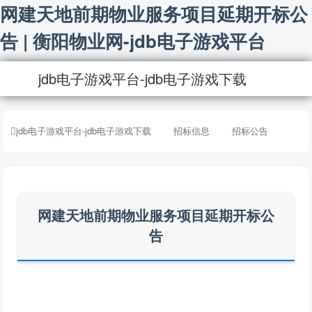
网建天地前期物业服务项目延期开标公
告 | 衡阳物业网-jdb电子游戏平台
jdb电子游戏平台-jdb电子游戏下载
jdb电子游戏平台-jdb电子游戏下载
招标信息
招标公告
网建天地前期物业服务项目延期开标公
告