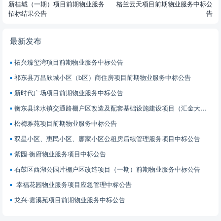
新桂城（一期）项目前期物业服务
格兰云天项目前期物业服务中标公
招标结果公告
告
最新发布
拓兴臻玺湾项目前期物业服务中标公告
祁东县万昌欣城小区（b区）商住房项目前期物业服务中标公告
新时代广场项目前期物业服务中标公告
衡东县洣水镇交通路棚户区改造及配套基础设施建设项目（汇金大厦） 前期物业服务中标公告
松梅雅苑项目前期物业服务中标公告
双星小区、惠民小区、廖家小区公租房后续管理服务项目中标公告
紫园·衡府物业服务项目中标公告
石鼓区西湖公园片棚户区改造项目（一期）前期物业服务中标公告
幸福花园物业服务项目应急管理中标公告
龙兴·雲溪苑项目前期物业服务中标公告