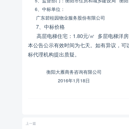
5、监督部门：衡阳市
住房和城乡建设局
衡阳
6、中标单位：
广东碧桂园
物业
服务股份
有限公司
7、
中标价格
高层电梯住宅：
1.
80
元/㎡
多层电梯洋房：
本公告公示有效时间为七天。如有异议，可
标代理机构提出质疑。
衡阳
大雁商务
咨询有限公司
201
6
年
1
月
18
日
上一篇