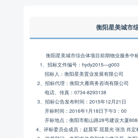
衡阳星美城市
衡阳星美城市综合体
项目前期物业服务中
1、招标文件编号
：
h
ydy
201
5
—g0
03
招标人：
衡阳星美置业发展
有限公司
2、招标代理：衡阳
大雁商务
咨询有限公司
电话、传真：0734-8293138
3、招标公告发布时间：201
5
年
12
月
21
日
开标时间：201
6
年
1
月
18
日
下
午
3
：00
开标地点：衡阳市船山路28号
建设大厦
808
4、评标委员会成员：
赵晨军
屈晨光 张浩 肖定