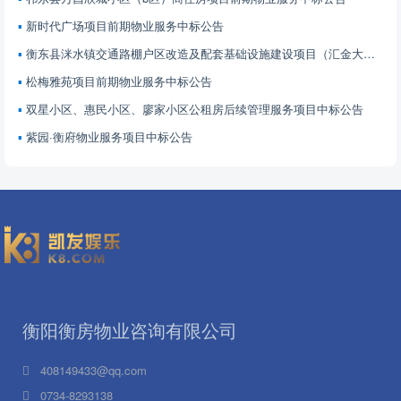
新时代广场项目前期物业服务中标公告
衡东县洣水镇交通路棚户区改造及配套基础设施建设项目（汇金大厦） 前期物业服务中标公告
松梅雅苑项目前期物业服务中标公告
双星小区、惠民小区、廖家小区公租房后续管理服务项目中标公告
紫园·衡府物业服务项目中标公告
衡阳衡房物业咨询有限公司
408149433@qq.com
0734-8293138