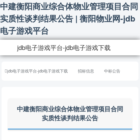
中建衡阳商业综合体物业管理项目合同
实质性谈判结果公告 | 衡阳物业网-jdb
电子游戏平台
jdb电子游戏平台-jdb电子游戏下载
jdb电子游戏平台-jdb电子游戏下载
招标信息
中标公告
中建衡阳商业综合体物业管理项目合同
实质性谈判结果公告