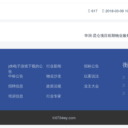
617
2018-03-09 
华润·昆仑项目前期物业服
jdb电子游戏下载的公
行业新闻
招标公告
告
中标公告
物业沙龙
以案说法
招聘信息
政策法规
业主大会
培训信息
行业专家
©0734wy.com