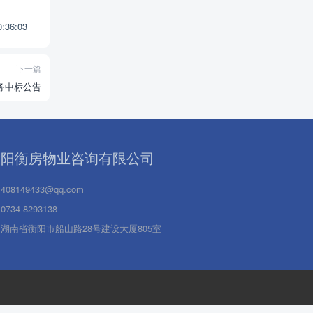
10:36:03
下一篇
务中标公告
衡阳衡房物业咨询有限公司
408149433@qq.com
0734-8293138
湖南省衡阳市船山路28号建设大厦805室