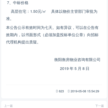
7、中标价格
高层住宅：
1.50
元/㎡ 具体以物价主管部门审批为
准。
本公告公示有效时间为七天。如有异议，可以在公告有
效期内，以书面形式（必须加盖投标单位公章）向招标
代理机构提出质疑。
衡阳衡房物业咨询
有限公司
2019
年
5
月
8
日
623
2019-05-08 15:54:29
上一篇
下一篇