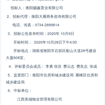
招标人：
衡阳
赐鑫
置业有限公司
2、招标代理：衡阳大雁商务咨询有限公司
电话、传真：0734-2899814
3、招标公告发布时间：2020年 10月9日
开标时间： 2020年10月28日下午4:00
开标地点：湖南省衡阳市石鼓区船山大道28号建设
大厦808室。
4、评标委员会成员： 李勇 张浩 费云志 费良志 张成
5、监督部门：
衡
阳市
住房和城乡建设局
雁峰区
住房和
城乡建设局
6、中标单位：
江西美城物业管理有限公司