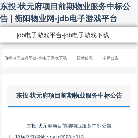
东投·状元府项目前期物业服务中标公
告 | 衡阳物业网-jdb电子游戏平台
jdb电子游戏平台-jdb电子游戏下载
jdb电子游戏平台-jdb电子游戏下载
招标信息
中标公告
东投·状元府项目前期物业服务中标公告
东投·状元府项目前期物业服务中标公告
1、招标文件编号：dyzx2020-g013