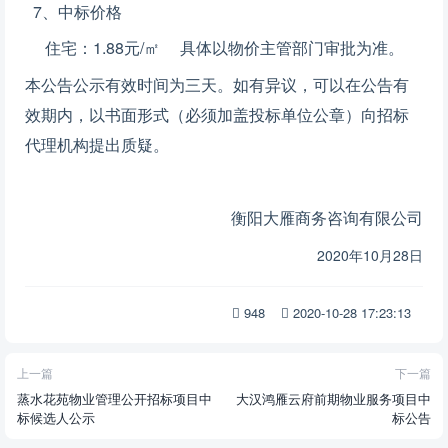
7、中标价格
住宅：1.88元/㎡ 具体以物价主管部门审批为准。
本公告公示有效时间为三天。如有异议，可以在公告有
效期内，以书面形式（必须加盖投标单位公章）向招标
代理机构提出质疑。
衡阳大雁商务咨询
有限公司
2020
年
10
月
28日
948
2020-10-28 17:23:13
上一篇
下一篇
蒸水花苑物业管理公开招标项目中
大汉鸿雁云府前期物业服务项目中
标候选人公示
标公告