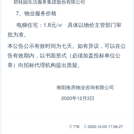
碧桂园生活服务集团股份有限公司
7、
物业服务价格
电梯住宅：1
.8
元/㎡ 具体以物价主管部门审
批为准。
本公告公示有效时间为七天。如有异议，可以
在
公
告
有效期内
，以书面形式（必须加盖投标单位公
章）向招标代理机构提出质疑。
衡阳
衡房物业咨询有限公司
20
20年1
2
月
3
日
778
2020-12-03 17:06:27