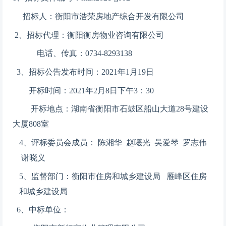
招标人：
衡阳市浩荣房地产综合开发有限公司
2、招标代理：衡阳衡房物业咨询有限公司
电话、传真：0734-8293138
3、招标公告发布时间：202
1
年
1
月
19
日
开标时间：202
1
年
2
月
8
日下午
3
：
3
0
开标地点：湖南省衡阳市石鼓区船山大道28号建设
大厦808室
4、
评标委员会成员：
陈湘华 赵曦光 吴爱琴 罗志伟
谢晓义
5、监督部门：衡阳市住房和城乡建设局 雁峰区住房
和城乡建设局
6、中标单位：