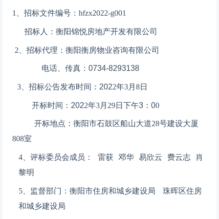
1、
招标文件编号：
hfzx202
2
-g0
01
招标人：
衡阳锦悦房地产开发有限公司
2
、招标代理：衡阳衡房物业咨询有限公司
电话、传真：
0734-8293138
3
、招标公告发布时间：
202
2
年
3
月
8
日
开标时间：
202
2
年
3
月
29
日下午
3
：
0
0
开标地点：
衡阳市石鼓区船山大道
28号建设大厦
80
8
室
4、
评标委员会成员：
雷获
邓华
易欣云
费云志
肖
黎明
5
、监督部门：衡阳市住房和城乡建设局
珠晖
区住房
和城乡建设局