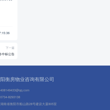
17:15:36
下一篇
务中标公告
衡阳衡房物业咨询有限公司
408149433@qq.com
0734-8293138
湖南省衡阳市船山路28号建设大厦805室