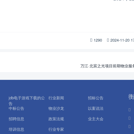
1290
2024-11-20 
万江·北宸之光项目前期物业服
jdb电子游戏下载的公
行业新闻
招标公告
告
中标公告
物业沙龙
以案说法
招聘信息
政策法规
业主大会
培训信息
行业专家