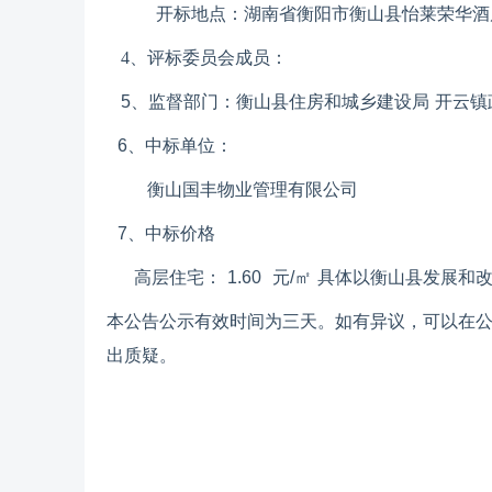
开标地点：
湖南省衡阳市衡山县怡莱荣华酒
4、
评标委员会成员：
5
、监督部门：衡
山县
住房和城乡建设局
开云镇
6
、中标单位：
衡山国丰
物业管理有限公司
7
、中标价格
高层住宅：
1.60
元
/
㎡ 具体以衡
山县
发展和
本公告公示有效时间为三天。如有异议，可以在
出质疑。