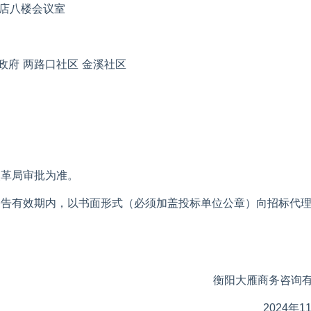
店八楼会议室
政府
两路口社区
金溪社区
改革
局
审批为准。
公告有效期内，以书面形式（必须加盖投标单位公章）向招标代
衡阳
大雁商务
咨询
20
2
4
年
1