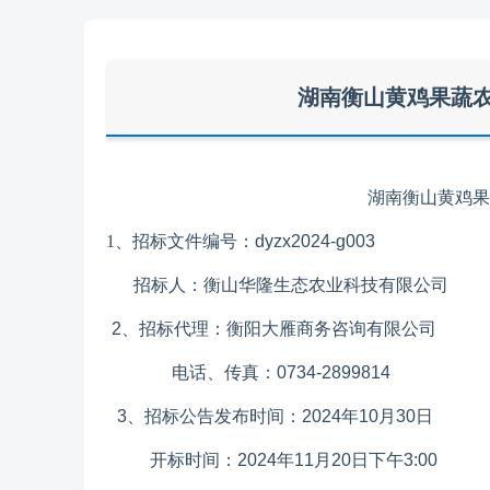
湖南衡山黄鸡果蔬
湖南衡山黄鸡果
1、
招标文件编号：
dy
zx202
4-g003
招标人：
衡山华隆生态农业科技有限公司
2
、招标代理：衡阳
大雁商务
咨询有限公司
电话、传真：
0734-
2899814
3
、招标公告发布时间：
202
4
年
10
月
30
日
开标时间：
202
4
年
11
月
20
日
下午
3:00